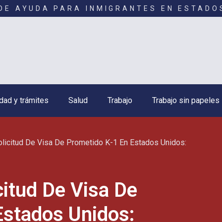
DE AYUDA PARA INMIGRANTES EN ESTADO
dad y trámites
Salud
Trabajo
Trabajo sin papeles
licitud De Visa De Prometido K-1 En Estados Unidos:
citud De Visa De
Estados Unidos: