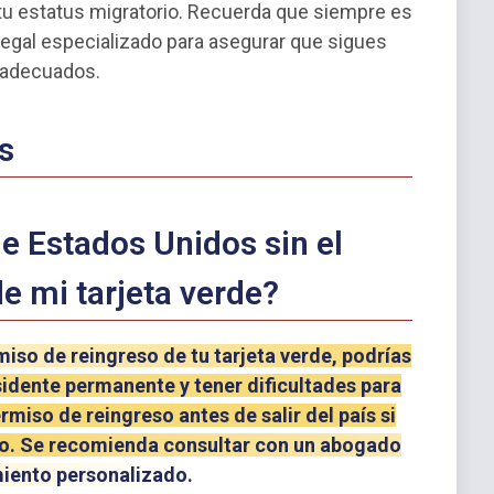
 tu estatus migratorio. Recuerda que siempre es
gal especializado para asegurar que sigues
s adecuados.
s
e Estados Unidos sin el
e mi tarjeta verde?
miso de reingreso de tu tarjeta verde, podrías
esidente permanente y tener dificultades para
rmiso de reingreso antes de salir del país si
no. Se recomienda consultar con un abogado
miento personalizado.