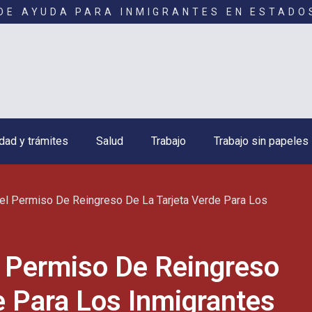
DE AYUDA PARA INMIGRANTES EN ESTADO
dad y trámites
Salud
Trabajo
Trabajo sin papeles
el Permiso De Reingreso De La Tarjeta Verde Para Los
l Permiso De Reingreso
e Para Los Inmigrantes