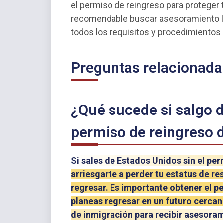
el permiso de reingreso para proteger
recomendable buscar asesoramiento le
todos los requisitos y procedimiento
Preguntas relacionada
¿Qué sucede si salgo d
permiso de reingreso d
Si sales de Estados Unidos sin el per
arriesgarte a perder tu estatus de r
regresar. Es importante obtener el pe
planeas regresar en un futuro cerca
de inmigración para recibir asesora