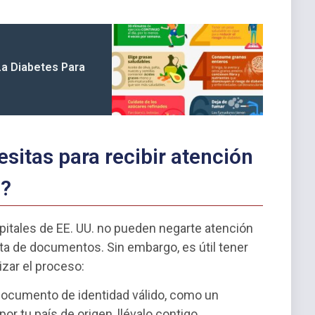
La Diabetes Para
itas para recibir atención
a?
pitales de EE. UU. no pueden negarte atención
alta de documentos. Sin embargo, es útil tener
zar el proceso:
documento de identidad válido, como un
or tu país de origen, llévalo contigo.